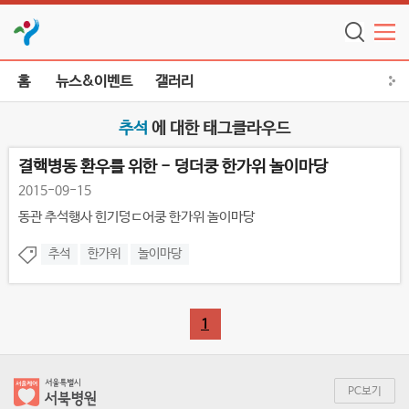
홈
뉴스&이벤트
갤러리
추석
에 대한 태그클라우드
결핵병동 환우를 위한 - 덩더쿵 한가위 놀이마당
2015-09-15
동관 추석행사 힌기덩ㄷ어쿵 한가위 놀이마당
추석
한가위
놀이마당
1
PC보기