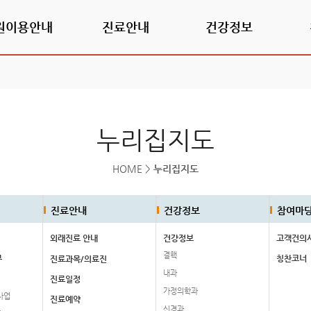
원이용안내
진료안내
건강정보
누리집지도
HOME
>
누리집지도
진료안내
건강정보
참여마
외래진료 안내
건강정보
고객건의
결핵
무
칭찬코너
진료과목/의료진
내과
진료일정
가정의학과
사업
진료예약
신경과