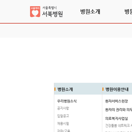
병원소개
병
병원소개
병원이용안내
우리병원소식
환자서비스헌장
공지사항
환자의 권리와 의
입찰공고
의료복지사업실
채용시험
건강돌봄 네트워크 
강좌/교육