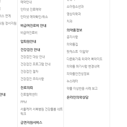
영
예약안내
소아청소년과
업
인터넷 진료예약
영상의학과
비스 연계
인터넷 예약확인/취소
치과
직원 정서지원
비급여진료비 안내
의약품정보
비급여진료비
공지사항
입퇴원안내
의약품집
건강검진 안내
팟캐스트 '이알약'
건강검진 대상 안내
다문화가족 외국어 복약지도
건강검진 프로그램 안내
의약품 허가사항 변경내역
건강검진 절차
의약품안전성정보
건강검진 주의사항
뉴스레터
진료의뢰
약물 이상반응 사례 보고
안내
진료협력센터
온라인의학상담
PPM
서울케어 서북병원 건강돌봄 네트
워크
금연지원서비스