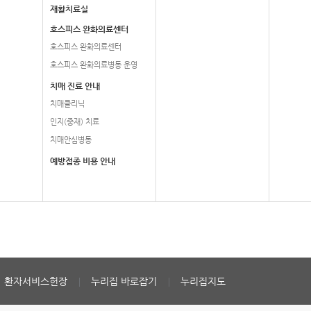
재활치료실
호스피스 완화의료센터
호스피스 완화의료센터
호스피스 완화의료병동 운영
치매 진료 안내
치매클리닉
인지(중재) 치료
치매안심병동
예방접종 비용 안내
환자서비스헌장
누리집 바로잡기
누리집지도