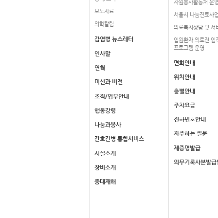
자원봉사활동처 운
보도자료
서울시 나눔진료사
의학칼럼
의료복지상담 및 서
감염병 뉴스레터
입원환자 의료진 임
프로그램 운영
인사말
면회안내
연혁
위치안내
미션과 비전
층별안내
조직/업무안내
주차요금
행동강령
전화번호안내
나눔과봉사
자주하는 질문
간호간병 통합서비스
제증명발급
시설소개
의무기록사본발급
장비소개
중대재해