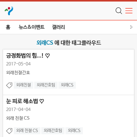
홈
뉴스&이벤트
갤러리
외래CS
에 대한 태그클라우드
긍정화법의 힘...! ♡
2017-05-04
외래친절간호
외래친절
외래간호팀
외래CS
눈 피로 해소법 ♡
2017-04-04
외래 친절 CS
외래 친절 CS
외래간호팀
외래CS