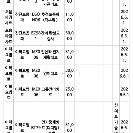
료
3
00
자관리료
1.
초음
202
진단초음
BSO
추적초음파
11,0
파검
6.6.
파
NO6
(각부위 )
00
사료
1.
초음
202
진단초음
EZ98
간의 탄성도
30,0
파검
6.5.
파
1
검사
00
사료
1.
이학
202
이학요법
MZ0
전산화 인지
31,0
요법
6.6.
료
09
재활치료
00
료
1.
이학
이학요법
MZ0
30,0
202
요법
언어치료
료
06
00
6.6.1
료
이학
이학요법
MZ0
그룹언어치
25,0
202
요법
료
06
료
00
6.5.1
료
신
의
료
이학
인지중재치
기
202
이학요법
31,0
요법
BT79
료(디지털)
술
6.6.
료
00