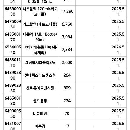
51
0.05%_10mL
1.
6469000
니조랄액 120ml(케토
2025.5.
17,290
30
코나졸)
1.
6476009
2025.5.
키노랄액(케토코나졸)
6,760
50
1.
6435001
나졸액 1ML 1Bottle/
2025.5.
3,034
70
90ml
1.
6534005
마데카솔분말10g(동
2026.5.
7,534
40
국제약)
1.
6483011
2025.5.
그린헥시디놀액2%
2,600
10
1.
6489028
2025.5.
센티렉스어드밴스정
264
90
1.
6489028
2025.5.
센트룸어드밴스정
309
50
1.
6465001
2025.5.
센트룸정
274
80
1.
6400006
2025.5.
비타메진
70
50
1.
6421007
2025.5.
삐콤정
17
00
1.