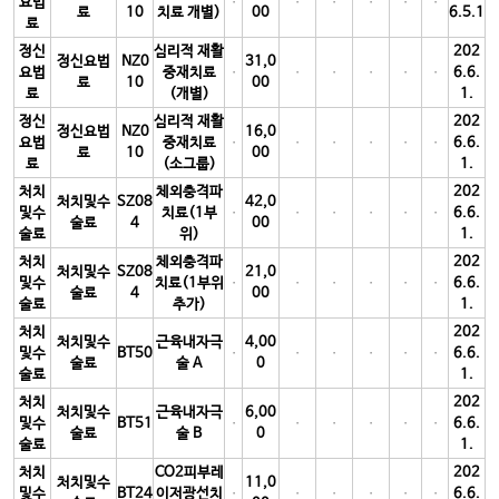
요법
료
10
치료 개별)
00
6.5.1
료
정신
심리적 재활
202
정신요법
NZ0
31,0
요법
중재치료
6.6.
료
10
00
료
(개별)
1.
정신
심리적 재활
202
정신요법
NZ0
16,0
요법
중재치료
6.6.
료
10
00
료
(소그룹)
1.
처치
체외충격파
202
처치및수
SZ08
42,0
및수
치료(1부
6.6.
술료
4
00
술료
위)
1.
처치
체외충격파
202
처치및수
SZ08
21,0
및수
치료(1부위
6.6.
술료
4
00
술료
추가)
1.
처치
202
처치및수
근육내자극
4,00
및수
BT50
6.6.
술료
술 A
0
술료
1.
처치
202
처치및수
근육내자극
6,00
및수
BT51
6.6.
술료
술 B
0
술료
1.
처치
CO2피부레
202
처치및수
11,0
및수
BT24
이저광선치
6.6.