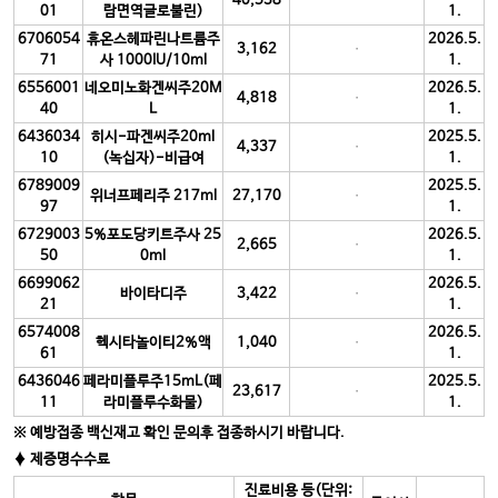
40,538
01
람면역글로불린)
1.
6706054
휴온스헤파린나트륨주
2026.5.
3,162
71
사 1000IU/10ml
1.
6556001
네오미노화겐씨주20M
2026.5.
4,818
40
L
1.
6436034
히시-파겐씨주20ml
2025.5.
4,337
10
(녹십자)-비급여
1.
6789009
2025.5.
위너프페리주 217ml
27,170
97
1.
6729003
5%포도당키트주사 25
2026.5.
2,665
50
0ml
1.
6699062
2026.5.
바이타디주
3,422
21
1.
6574008
2026.5.
헥시타놀이티2%액
1,040
61
1.
6436046
페라미플루주15mL(페
2025.5.
23,617
11
라미플루수화물)
1.
※ 예방접종 백신재고 확인 문의후 접종하시기 바랍니다.
♦ 제증명수수료
진료비용 등(단위: