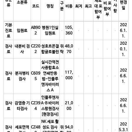
재료
소분류
변경
구
비 포
류
사
코드
명칭
비용
최저
최고
대 포
일
분
함여
항
함여
부
부
기본
202
AB90
병원1인실
105,
진료
입원료
6.1.
2
입원료
360
료
1.
202
검사
내분비 검
CZ20
성호르몬결
위
48,0
0.1.
료
사
2
합글로불린
탁
70
1.
실시간역전
사중합효소
202
117,
검사
분자병리
C609
연쇄반응
6.6.
000
료
검사
5
법-인플루
1.
엔자바이러
스 A
인플루엔자
202
검사
감염증 기
CZ39
A·B 바이러
21,0
6.6.
료
타검사
4
스항원검사
00
1.
[현장검사]
NK 세포 활
202
검사
세포면역
CZ48
성도 검사
위
94,0
5.3.1