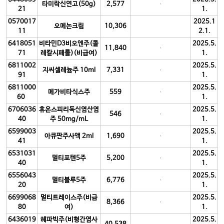
타미락신연고(50g)
2,577
21
1.
0570017
2025.1
오메논크림
10,306
11
2.1.
6418051
비타민D3비오엔주(콜
2025.5.
11,840
71
레칼시페롤)(비급여)
1.
6811002
2025.5.
지씨셀레늄주 10ml
7,331
91
1.
6811000
2025.5.
메가비타식스주
559
60
1.
6706036
휴온스피리독신염산염
2025.5.
546
40
주 50mg/mL
1.
6599003
2025.5.
아큐판주사액 2ml
1,690
41
1.
6531031
2025.5.
멀티포텐5주
5,200
40
1.
6556043
2025.5.
멀티블루5주
6,776
20
1.
6699068
멀티트레이스주(비급
2025.5.
8,366
80
여)
1.
6436019
헤파빅주(비형간염사
2025.5.