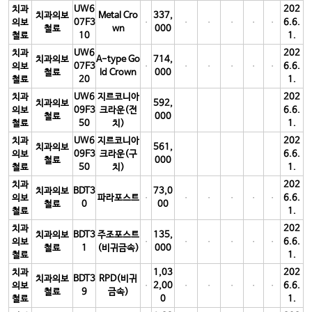
치과
UW6
202
치과의보
Metal Cro
337,
의보
07F3
6.6.
철료
wn
000
철료
10
1.
치과
UW6
202
치과의보
A-type Go
714,
의보
07F3
6.6.
철료
ld Crown
000
철료
20
1.
치과
UW6
지르코니아
202
치과의보
592,
의보
09F3
크라운(전
6.6.
철료
000
철료
50
치)
1.
치과
UW6
지르코니아
202
치과의보
561,
의보
09F3
크라운(구
6.6.
철료
000
철료
50
치)
1.
치과
202
치과의보
BDT3
73,0
의보
파라포스트
6.6.
철료
0
00
철료
1.
치과
202
치과의보
BDT3
주조포스트
135,
의보
6.6.
철료
1
(비귀금속)
000
철료
1.
치과
1,03
202
치과의보
BDT3
RPD(비귀
의보
2,00
6.6.
철료
9
금속)
철료
0
1.