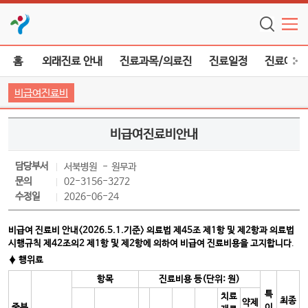
홈
외래진료 안내
진료과목/의료진
진료일정
진료예약
비급여진료비
비급여진료비안내
담당부서
서북병원
원무과
문의
02-3156-3272
수정일
2026-06-24
비급여 진료비 안내<2026.5.1.기준> 의료법 제45조 제1항 및 제2항과 의료법
시행규칙 제42조의2 제1항 및 제2항에 의하여 비급여 진료비용을 고지합니다
.
♦ 행위료
항목
진료비용 등(단위: 원)
특
치료
최종
약제
중분
이