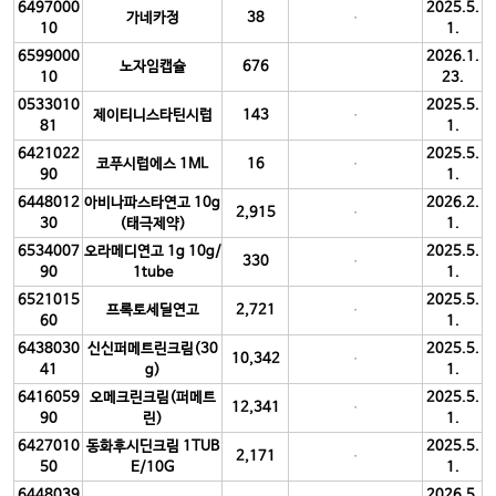
6497000
2025.5.
가네카정
38
10
1.
6599000
2026.1.
노자임캡슐
676
10
23.
0533010
2025.5.
제이티니스타틴시럽
143
81
1.
6421022
2025.5.
코푸시럽에스 1ML
16
90
1.
6448012
아비나파스타연고 10g
2026.2.
2,915
30
(태극제약)
1.
6534007
오라메디연고 1g 10g/
2025.5.
330
90
1tube
1.
6521015
2025.5.
프록토세딜연고
2,721
60
1.
6438030
신신퍼메트린크림(30
2025.5.
10,342
41
g)
1.
6416059
오메크린크림(퍼메트
2025.5.
12,341
90
린)
1.
6427010
동화후시딘크림 1TUB
2025.5.
2,171
50
E/10G
1.
6448039
2026.5.