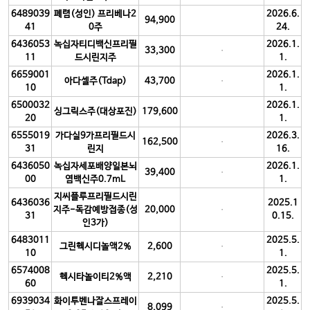
6489039
폐렴(성인) 프리베나2
2026.6.
94,900
41
0주
24.
6436053
녹십자티디백신프리필
2026.1.
33,300
11
드시린지주
1.
6659001
2026.1.
아다셀주(Tdap)
43,700
10
1.
6500032
2026.1.
싱그릭스주(대상포진)
179,600
20
1.
6555019
가다실9가프리필드시
2026.3.
162,500
31
린지
16.
6436050
녹십자세포배양일본뇌
2026.1.
39,400
00
염백신주0.7mL
1.
지씨플루프리필드시린
6436036
2025.1
지주-독감예방접종(성
20,000
31
0.15.
인3가)
6483011
2025.5.
그린헥시디놀액2%
2,600
10
1.
6574008
2025.5.
헥시타놀이티2%액
2,210
60
1.
6939034
화이투벤나잘스프레이
2025.5.
8,099