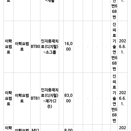
료
-개별
연
1.
번6
68
번
신
의
료
이학
인지중재치
기
202
이학요법
16,0
요법
BT80
료(디지털)
술
6.6.
료
00
료
-소그룹
연
1.
번6
68
번
신
의
료
인지중재치
이학
기
202
이학요법
료(디지털)
83,0
요법
BT81
술
6.6.
료
-재가(2
00
료
연
1.
주)
번6
68
번
이학
202
이학요법
MY1
8,00