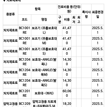
♦ 치료재료대
진료비용 등(단위:
항목
원)
특이사
최종변경
중분류
항
일
구
최
최
코드
명칭
비용
분
저
고
BC1001
보조기 (무릎보호대
41,47
2025.5.
처치재료료
RE
L)
0
1
BC1001
보조기 (무릎보호대
41,47
2025.5.
처치재료료
RE
M)
0
1
BC1001
보조기 (무릎보호대
41,47
2025.5.
처치재료료
RE
S)
0
1
BC1204
보호대-ANKLE(발
14,30
2025.5.
처치재료료
RE
목L)
0
1
BC1204
보호대-ANKLE(발
14,30
2025.5.
처치재료료
RE
목M)
0
1
BC1204
보호대-ANKLE(발
14,30
2025.5.
처치재료료
RE
목S)
0
1
BC1201
60,06
2025.5.
처치재료료
보호대-(허리)
RE
0
1
압박고정용 치료재
압박고정용
BC1209
18,20
2025.5.
료-8자붕대(S,M,