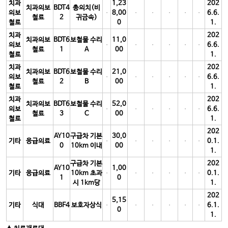
치과
1,23
202
치과의보
BDT4
총의치(비
의보
8,00
6.6.
철료
2
귀금속)
철료
0
1.
치과
202
치과의보
BDT6
보철물 수리
11,0
의보
6.6.
철료
1
A
00
철료
1.
치과
202
치과의보
BDT6
보철물 수리
21,0
의보
6.6.
철료
2
B
00
철료
1.
치과
202
치과의보
BDT6
보철물 수리
52,0
의보
6.6.
철료
3
C
00
철료
1.
202
AY10
구급차 기본
30,0
기타
응급의료
0.1.
0
10km 이내
00
1.
구급차 기본
202
AY10
1,00
기타
응급의료
10km 초과
0.1.
1
0
시 1km당
1.
202
5,15
기타
식대
BBF4
보호자상식
6.1.
0
1.