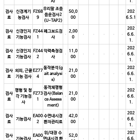
A)
1
.
우리말 조음
검사
신경계기
FZ68
50,0
202
음운검사2
료
능검사
9
00
6.5.1
(U-TAP2)
202
검사
신경인지
FZ44
페그보드검
2,00
6.6.
료
기능검사
1
사
0
1.
202
검사
신경인지
FZ44
악력측정검
11,0
6.6.
료
기능검사
2
사
00
1.
동작분석(g
202
검사
외피, 근골
EZ77
21,0
ait analysi
6.6.
료
기능 검사
4
00
s)
1.
동적체평형
평형 및 청
202
검사
FZ73
검사(Balan
21,0
각 기능검
6.6.
료
1
ce Assess
00
사
1.
ment)
202
검사
EA00
수면내시경
42,0
기능검사
6.6.
료
2
환자관리료
00
1.
위/대장 수
202
검사
EA00
52,0
기능검사
면내시경 환
6.6.