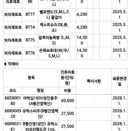
치료재료
RE
0
1
L)
벨포밴드(S,M,L,X
2025.5.
처치재료료
BT77
4,290
L) 팔걸이
1
캐스트슈즈(대,중,
2025.5.
처치재료료
BT74
4,290
소)
1
알루미늄목발 (L,M,
14,30
2025.5.
처치재료료
BT75
S)
0
1
손목보호대(좌/우/
14,30
2025.5.
처치재료료
BT76
S,M,L)
0
1
♦ 약제비
진료비용
항목
등(단위:
최종변경
특이사항
원)
일
코드
명칭
비용
6659001
아박심160U성인용주
2026.1.
49,600
80
(A형간염백신)
1.
6689009
유박스비주(B형간염백
2026.1.
27,500
20
신)
1.
6689021
B형간염(성인) 유박스
2026.1.
27,500
61
비프리필드주 1mL
1.