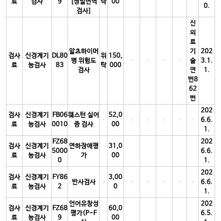
료
검사
9
[정밀면역
탁
00
0.
검사]
신
의
료
알츠하이머
기
202
검사
신경계기
DL80
위
150,
병 위험도
술
3.1.
료
능검사
83
탁
000
검사
연
1.
번8
62
번
202
검사
신경계기
FB06
웨스턴 실어
52,0
6.6.
료
능검사
0010
증 검사
00
1.
FZ68
202
검사
신경계기
연하장애평
31,0
5000
6.6.
료
능검사
가
00
0
1.
202
검사
신경계기
FY86
3,00
반사검사
6.6.
료
능검사
2
0
1.
언어유창성
202
검사
신경계기
FZ68
60,0
평가(P-F
6.5.
료
능검사
9
00