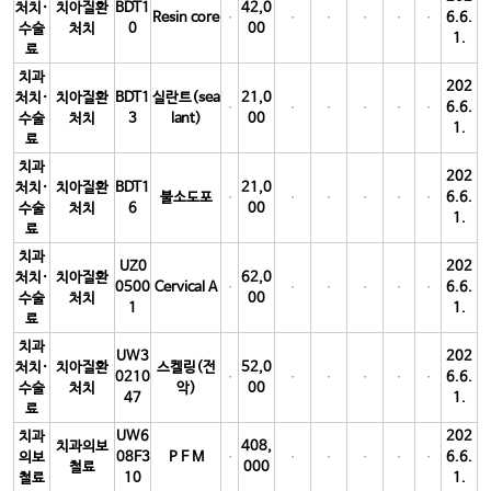
처치·
치아질환
BDT1
42,0
Resin core
6.6.
수술
처치
0
00
1.
료
치과
202
처치·
치아질환
BDT1
실란트(sea
21,0
6.6.
수술
처치
3
lant)
00
1.
료
치과
202
처치·
치아질환
BDT1
21,0
불소도포
6.6.
수술
처치
6
00
1.
료
치과
UZ0
202
처치·
치아질환
62,0
0500
Cervical A
6.6.
수술
처치
00
1
1.
료
치과
UW3
202
처치·
치아질환
스켈링(전
52,0
0210
6.6.
수술
처치
악)
00
47
1.
료
치과
UW6
202
치과의보
408,
의보
08F3
P F M
6.6.
철료
000
철료
10
1.