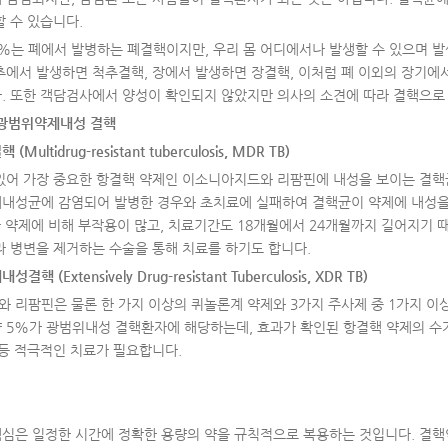
할 수 있습니다.
5%는 폐에서 발병하는 폐결핵이지만, 우리 몸 어디에서나 발생할 수 있으며 
추에서 발생하면 척추결핵, 장에서 발생하면 장결핵, 이처럼 폐 이외의 장기
. 또한 객담검사에서 양성이 확인되지 않았지만 의사의 소견에 따라 결핵으로
광범위약제내성 결핵
결핵
(Multidrug-resistant tuberculosis, MDR TB)
있어 가장 중요한 항결핵 약제인 이소니아지드와 리팜핀에 내성을 보이는 결핵
내성균에 감염되어 발병한 경우와 초치료에 실패하여 결핵균이 약제에 내성을 
차 약제에 비해 부작용이 많고, 치료기간도 18개월에서 24개월까지 길어지기 
라 병변을 제거하는 수술을 통해 치료를 하기도 합니다.
제내성결핵
(Extensively Drug-resistant Tuberculosis, XDR TB)
 리팜핀은 물론 한 가지 이상의 퀴놀론계 약제와 3가지 주사제 중 1가지 이
 5%가 광범위내성 결핵환자에 해당하는데, 효과가 확인된 항결핵 약제의 수가
 등 적극적인 치료가 필요합니다.
심은 일정한 시간에 정확한 용량의 약을 규칙적으로 복용하는 것입니다. 결핵