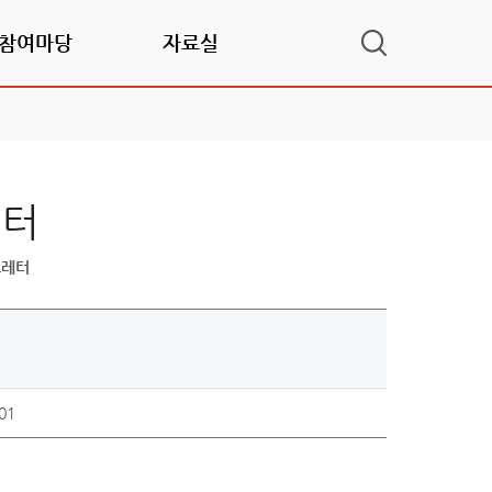
참여마당
자료실
레터
스레터
01