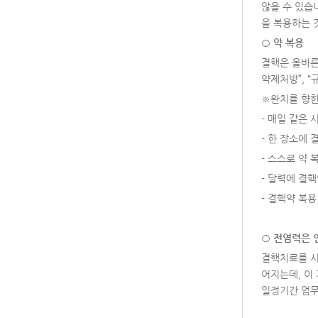
않을 수 있습
을 복용하는 
○
약 복용
결핵은 올바른
약제처방”, 
※완치를 향한 
- 매일 같은 
- 한 장소에 
- 스스로 약 
- 달력에 결
- 결핵약 복
○
전염력은 
결핵치료를 시
어지는데, 이
일정기간 업무