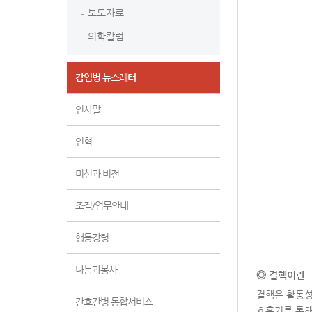
보도자료
의학칼럼
감염병 뉴스레터
인사말
연혁
미션과 비전
조직/업무안내
행동강령
나눔과봉사
◎
결핵이란
결핵은 활동성
간호간병 통합서비스
호흡기를 통해