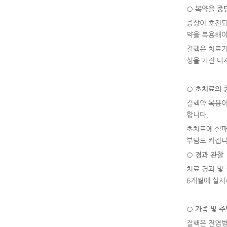
○
복약을 중
증상이 호전되
약을 복용해야
결핵은 치료기
성을 가진 다
○
초치료의 
결핵약 복용이
합니다.
초치료에 실패
부담도 커집니
○
경과 관찰
치료 경과 및 
6개월에 실시
○
가족 및 
결핵은 전염병