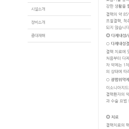
강한 생활을 
시설소개
결핵의 약 8
프절결핵, 척
장비소개
되지 않습니다
중대재해
◎
다제내성
/
○
다제내성
결핵 치료에 
처음부터 다제
차 약제는 1
의 상태에 따
○
광범위약
이소니아지드와
결핵환자의 약
과 수술 요법
◎
치료
결핵치료의 핵