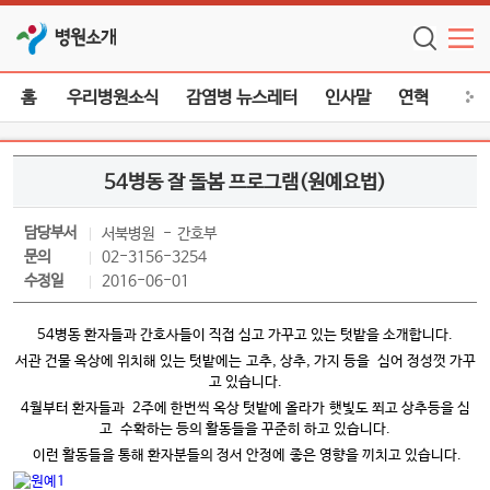
병원소개
홈
우리병원소식
감염병 뉴스레터
인사말
연혁
미션
54병동 잘 돌봄 프로그램(원예요법)
담당부서
서북병원
간호부
문의
02-3156-3254
수정일
2016-06-01
54병동 환자들과 간호사들이 직접 심고 가꾸고 있는 텃밭을 소개합니다.
서관 건물 옥상에 위치해 있는 텃밭에는 고추, 상추, 가지 등을 심어 정성껏 가꾸
고 있습니다.
4월부터 환자들과 2주에 한번씩 옥상 텃밭에 올라가 햇빛도 쬐고 상추등을 심
고 수확하는 등의 활동들을 꾸준히 하고 있습니다.
이런 활동들을 통해 환자분들의 정서 안정에 좋은 영향을 끼치고 있습니다.