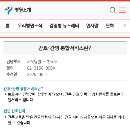
병원소개
홈
우리병원소식
감염병 뉴스레터
인사말
연혁
미션
간호·간병 통합서비스란?
담당부서
서북병원
간호부
문의
02-3156-3054
수정일
2026-06-11
간호·간병 통합서비스란?
보호자나 간병인이 상주하지 않으며, 전문 간호 인력이 입원환자를 돌보는 입
원서비스 입니다.
전문 간호인력
전문교육을 받은 간호인력의 24시간 간호 서비스 제공으로 빠른 회복을 기대
할 수 있습니다.