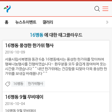
홈
뉴스&이벤트
갤러리
16병동
에 대한 태그클라우드
16병동 풍성한 한가위 행사
2016-10-09
서울시립서북병원 동관 6층 16병동에서는 풍성한 한가위를 맞이하여
행복나눔행사를 진행하였습니다~ 환우분들 모두 즐겁게 참여하며 웃는
시간을 가졌습니다 ^ ^ 내년 한가위에는 건강함을 되찾아 더욱 풍성한 한
가위를 보내길 바래봅니다 ^ ^
16병동
한가위행사
16병동 9월 무비데이
2016-10-04
16병동 9월 무비데이