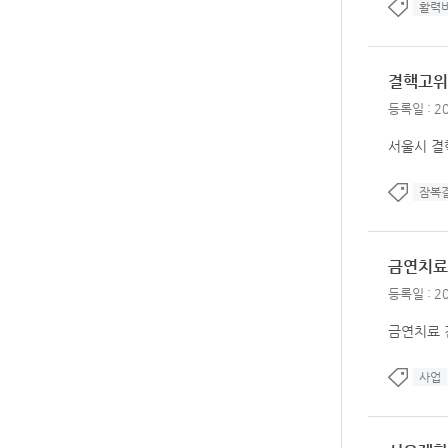
활력
결핵고위
등록일 : 20
서울시 결
잠복
금연치료
등록일 : 20
금연치료 
사업