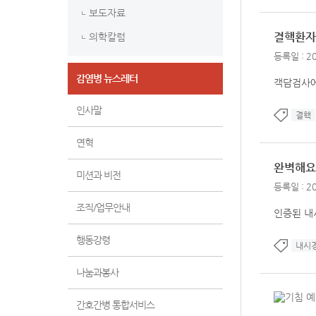
보도자료
결핵환자
의학칼럼
등록일 : 20
감염병 뉴스레터
객담검사에
인사말
결핵
연혁
완벽해요!
미션과 비전
등록일 : 20
조직/업무안내
인증된 내
행동강령
내시
나눔과봉사
간호간병 통합서비스