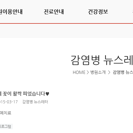
원이용안내
진료안내
건강정보
감염병 뉴스
HOME
>
병원소개
>
감염병 뉴
에 꽃이 활짝 피었습니다♥
15-03-17
감염병 뉴스레터
원예치료
프로그램