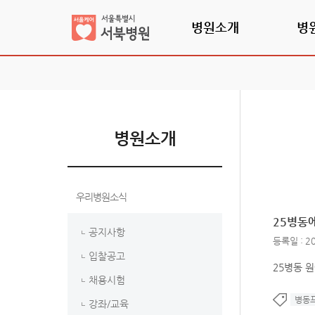
병원소개
병
병원소개
우리병원소식
25병동
공지사항
등록일 : 20
입찰공고
25병동 
채용시험
병동
강좌/교육