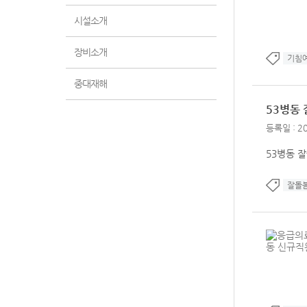
시설소개
장비소개
기침
중대재해
53병동
등록일 : 20
53병동 
잘돌